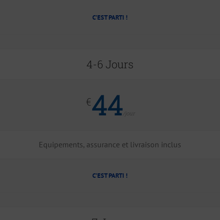
C’EST PARTI !
4-6 Jours
44
€
/jour
Equipements, assurance et livraison inclus
C’EST PARTI !