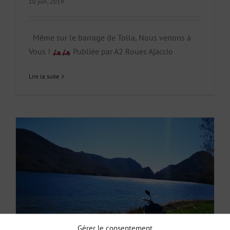
10 juin, 2019
Même sur le barrage de Tolla, Nous venons à
Vous !
Publiée par A2 Roues Ajaccio
Lire la suite
Gérer le consentement