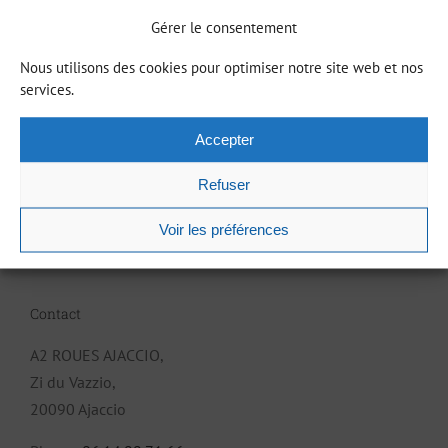
Gérer le consentement
Equipements gratuits
Nous utilisons des cookies pour optimiser notre site web et nos
Nous venons à Vous !
services.
Accepter
Refuser
Voir les préférences
Contact
A2 ROUES AJACCIO,
Zi du Vazzio,
20090 Ajaccio